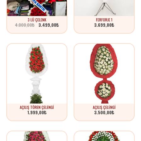
Orijinal
Şu
3 LÜ ÇELENK
FERFORJE 1
fiyat:
andaki
4.000,00
₺
3.499,00
₺
3.699,00
₺
4.000,00₺.
fiyat:
3.499,00₺.
AÇILIŞ TÖREN ÇELENGI
AÇILIŞ ÇELENGI
1.999,00
₺
3.500,00
₺