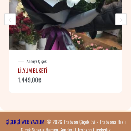
Anneye Çiçek
LILYUM BUKETI
1.449,00
₺
ÇİÇEKÇİ WEB YAZILIMI
© 2026 Trabzon Çiçek Evi - Trabzona Hızlı
Çiçek Sipariş Hemen Gönder! | Trabzon Çiçekçilik