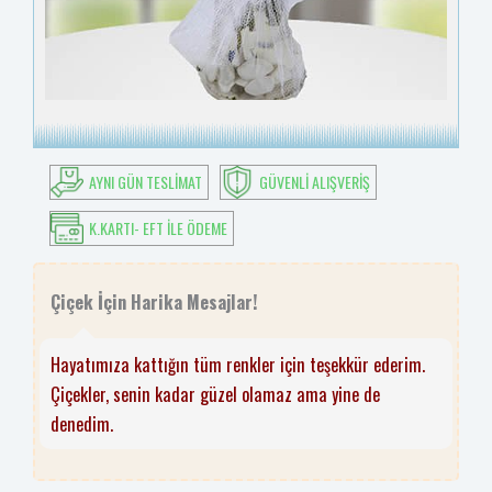
AYNI GÜN TESLIMAT
GÜVENLI ALIŞVERIŞ
K.KARTI- EFT ILE ÖDEME
Çiçek İçin Harika Mesajlar!
Hayatımıza kattığın tüm renkler için teşekkür ederim.
Çiçekler, senin kadar güzel olamaz ama yine de
denedim.