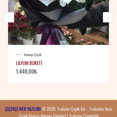
Anneye Çiçek
LILYUM BUKETI
1.449,00
₺
ÇİÇEKÇİ WEB YAZILIMI
© 2026 Trabzon Çiçek Evi - Trabzona Hızlı
Çiçek Sipariş Hemen Gönder! | Trabzon Çiçekçilik