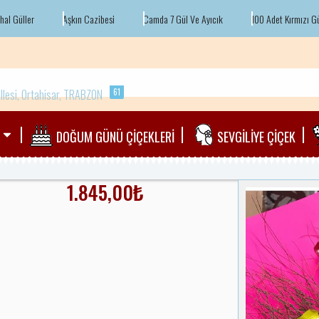
Güller
Aşkın Cazibesi
Camda 7 Gül Ve Ayıcık
100 Adet Kırmızı Gül
llesi, Ortahisar, TRABZON
61
DOĞUM GÜNÜ ÇİÇEKLERİ
SEVGİLİYE ÇİÇEK
1.845,00
₺