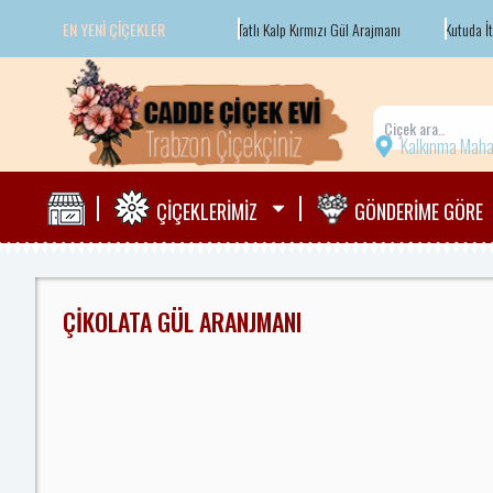
İçeriğe
EN YENI ÇIÇEKLER
ü
Kalbim Ve 20 Adet Gül
Tatlı Kalp Kırmızı Gül Arajmanı
Kutuda İthal 
atla
Kalkınma Maha
ÇİÇEKLERİMİZ
GÖNDERİME GÖRE
ÇİKOLATA GÜL ARANJMANI