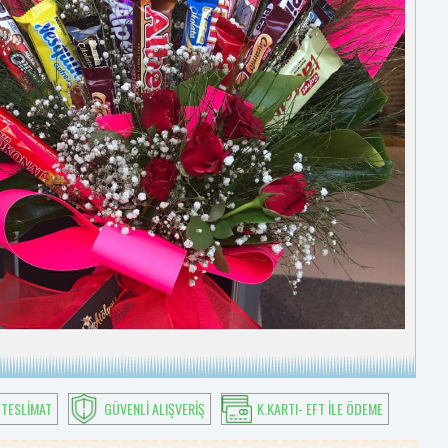
 TESLIMAT
GÜVENLI ALIŞVERIŞ
K.KARTI- EFT ILE ÖDEME