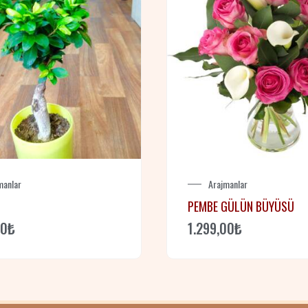
manlar
Arajmanlar
PEMBE GÜLÜN BÜYÜSÜ
00
₺
1.299,00
₺