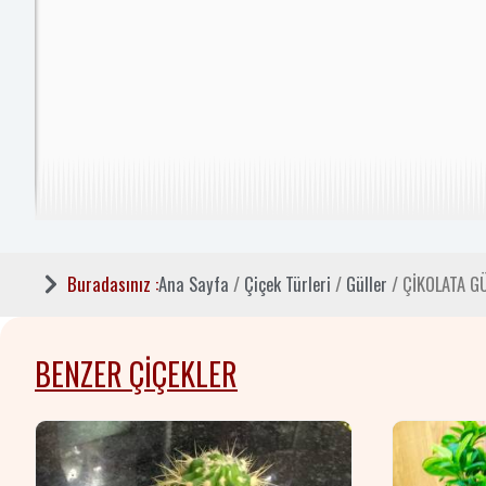
Buradasınız :
Ana Sayfa
/
Çiçek Türleri
/
Güller
/ ÇİKOLATA G
BENZER ÇIÇEKLER