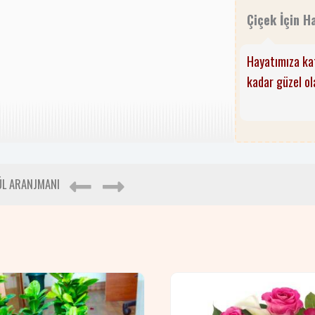
Çiçek İçin H
Hayatımıza kat
kadar güzel o
ÜL ARANJMANI