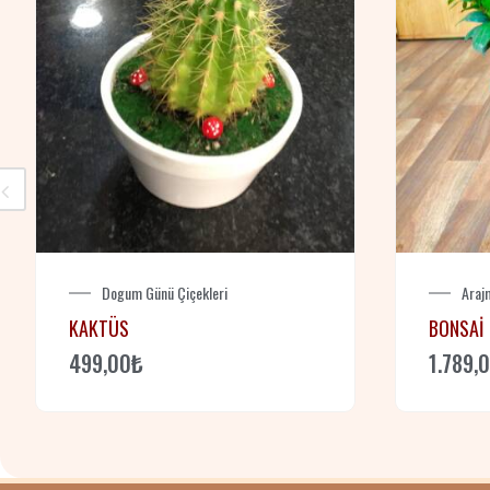
Dogum Günü Çiçekleri
Araj
KAKTÜS
BONSAİ
499,00
₺
1.789,