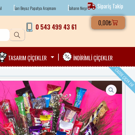
Sipariş Takip
Sarı Beyaz Papatya Arajmanı
Baharın Neşesi Papatyalar
2 Dallı Beyaz O
Cart
0,00
₺
0 543 499 43 61
TASARIM ÇİÇEKLER
İNDIRIMLI ÇIÇEKLER
CADDE ÇIÇEK EV