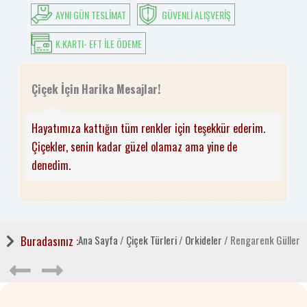
AYNI GÜN TESLIMAT
GÜVENLI ALIŞVERIŞ
K.KARTI- EFT ILE ÖDEME
Çiçek İçin Harika Mesajlar!
Hayatımıza kattığın tüm renkler için teşekkür ederim.
Çiçekler, senin kadar güzel olamaz ama yine de
denedim.
Buradasınız :
Ana Sayfa
/
Çiçek Türleri
/
Orkideler
/ Rengarenk Güller